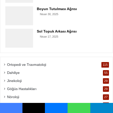
Boyun Tutulması Ağrısı
Nisan 30, 2025
Sol Topuk Arkası Ağrısı
Nisan 17, 2025
Ortopedi ve Travmatoloji
115
Dahiliye
55
Jinekoloji
29
Göğüs Hastalıkları
29
Nöroloji
27
Üroloji
22
Facebook
X
Messenger
WhatsApp
Telegram