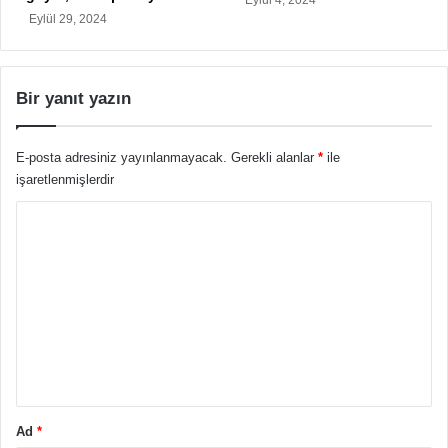
Eylül 4, 2024
Eylül 29, 2024
Bir yanıt yazın
E-posta adresiniz yayınlanmayacak.
Gerekli alanlar
*
ile
işaretlenmişlerdir
Y
o
r
u
m
*
Ad
*