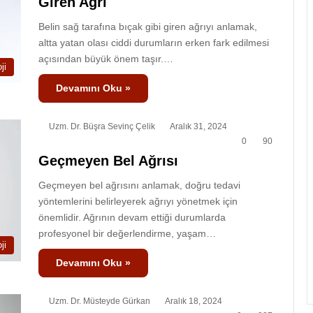
Giren Ağrı
Belin sağ tarafına bıçak gibi giren ağrıyı anlamak,
altta yatan olası ciddi durumların erken fark edilmesi
açısından büyük önem taşır.…
ji
Devamını Oku »
Uzm. Dr. Büşra Sevinç Çelik
Aralık 31, 2024
0
90
Geçmeyen Bel Ağrısı
Geçmeyen bel ağrısını anlamak, doğru tedavi
yöntemlerini belirleyerek ağrıyı yönetmek için
önemlidir. Ağrının devam ettiği durumlarda
profesyonel bir değerlendirme, yaşam…
ji
Devamını Oku »
Uzm. Dr. Müsteyde Gürkan
Aralık 18, 2024