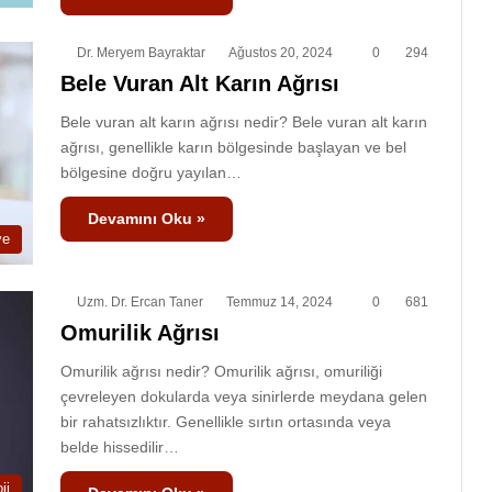
Dr. Meryem Bayraktar
Ağustos 20, 2024
0
294
Bele Vuran Alt Karın Ağrısı
Bele vuran alt karın ağrısı nedir? Bele vuran alt karın
ağrısı, genellikle karın bölgesinde başlayan ve bel
bölgesine doğru yayılan…
Devamını Oku »
ye
Uzm. Dr. Ercan Taner
Temmuz 14, 2024
0
681
Omurilik Ağrısı
Omurilik ağrısı nedir? Omurilik ağrısı, omuriliği
çevreleyen dokularda veya sinirlerde meydana gelen
bir rahatsızlıktır. Genellikle sırtın ortasında veya
belde hissedilir…
ji