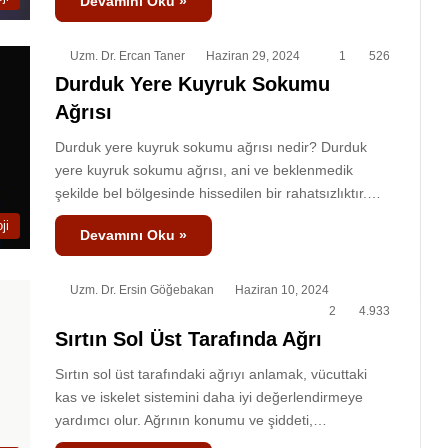
Devamını Oku »
Uzm. Dr. Ercan Taner
Haziran 29, 2024
1
526
Durduk Yere Kuyruk Sokumu
Ağrısı
Durduk yere kuyruk sokumu ağrısı nedir? Durduk
yere kuyruk sokumu ağrısı, ani ve beklenmedik
şekilde bel bölgesinde hissedilen bir rahatsızlıktır.…
ji
Devamını Oku »
Uzm. Dr. Ersin Göğebakan
Haziran 10, 2024
2
4.933
Sırtın Sol Üst Tarafında Ağrı
Sırtın sol üst tarafındaki ağrıyı anlamak, vücuttaki
kas ve iskelet sistemini daha iyi değerlendirmeye
yardımcı olur. Ağrının konumu ve şiddeti,…