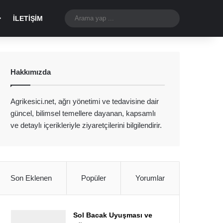
Dış görünümü değiştir
Arama
İLETIŞIM
yap
...
Hakkımızda
Agrikesici.net, ağrı yönetimi ve tedavisine dair
güncel, bilimsel temellere dayanan, kapsamlı
ve detaylı içerikleriyle ziyaretçilerini bilgilendirir.
Son Eklenen
Popüler
Yorumlar
Sol Bacak Uyuşması ve