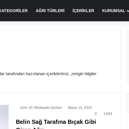
KATEGORILER
AĞRI TÜRLERI
İÇERIKLER
KURUMSAL
nlar tarafından hazırlanan içeriklerimiz, zengin bilgiler
Uzm. Dr. Müsteyde Gürkan
Mayıs 14, 2025
0
1.804
Belin Sağ Tarafına Bıçak Gibi