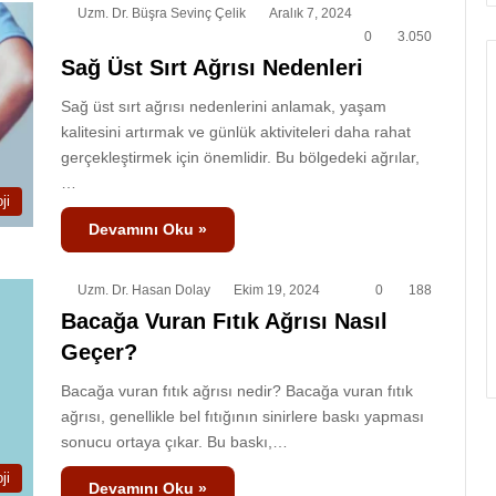
Uzm. Dr. Büşra Sevinç Çelik
Aralık 7, 2024
0
3.050
Sağ Üst Sırt Ağrısı Nedenleri
Sağ üst sırt ağrısı nedenlerini anlamak, yaşam
kalitesini artırmak ve günlük aktiviteleri daha rahat
gerçekleştirmek için önemlidir. Bu bölgedeki ağrılar,
…
ji
Devamını Oku »
Uzm. Dr. Hasan Dolay
Ekim 19, 2024
0
188
Bacağa Vuran Fıtık Ağrısı Nasıl
Geçer?
Bacağa vuran fıtık ağrısı nedir? Bacağa vuran fıtık
ağrısı, genellikle bel fıtığının sinirlere baskı yapması
sonucu ortaya çıkar. Bu baskı,…
ji
Devamını Oku »