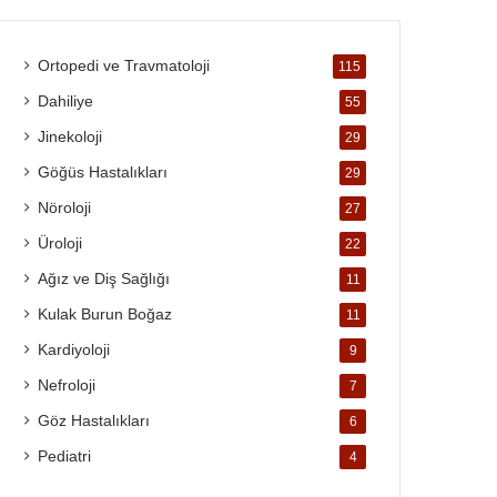
Ortopedi ve Travmatoloji
115
Dahiliye
55
Jinekoloji
29
Göğüs Hastalıkları
29
Nöroloji
27
Üroloji
22
Ağız ve Diş Sağlığı
11
Kulak Burun Boğaz
11
Kardiyoloji
9
Nefroloji
7
Göz Hastalıkları
6
Pediatri
4