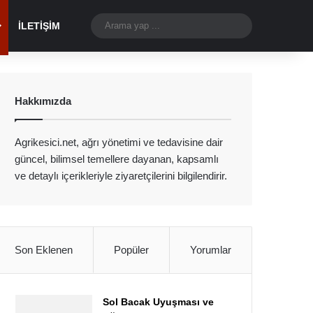
Dış görünümü değiştir
Arama
İLETIŞIM
yap
...
Hakkımızda
Agrikesici.net, ağrı yönetimi ve tedavisine dair
güncel, bilimsel temellere dayanan, kapsamlı
ve detaylı içerikleriyle ziyaretçilerini bilgilendirir.
Son Eklenen
Popüler
Yorumlar
Sol Bacak Uyuşması ve