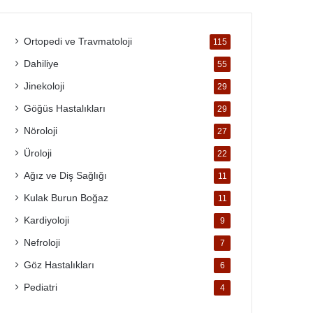
Ortopedi ve Travmatoloji
115
Dahiliye
55
Jinekoloji
29
Göğüs Hastalıkları
29
Nöroloji
27
Üroloji
22
Ağız ve Diş Sağlığı
11
Kulak Burun Boğaz
11
Kardiyoloji
9
Nefroloji
7
Göz Hastalıkları
6
Pediatri
4