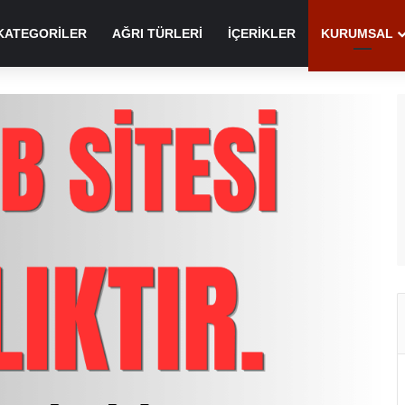
KATEGORILER
AĞRI TÜRLERI
İÇERIKLER
KURUMSAL