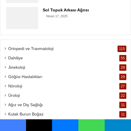
Sol Topuk Arkası Ağrısı
Nisan 17, 2025
Ortopedi ve Travmatoloji
115
Dahiliye
55
Jinekoloji
29
Göğüs Hastalıkları
29
Nöroloji
27
Üroloji
22
Ağız ve Diş Sağlığı
11
Kulak Burun Boğaz
11
Kardiyoloji
9
Facebook
X
Messenger
WhatsApp
Telegram