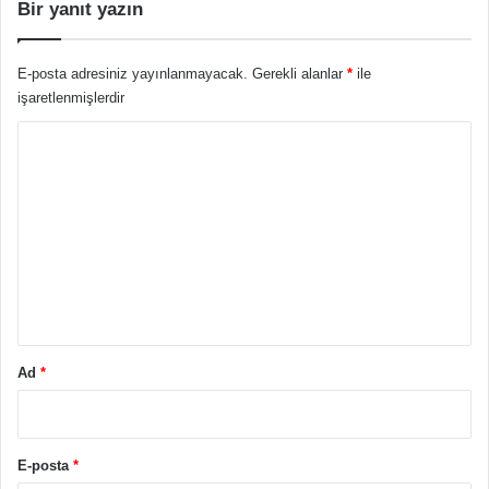
Bir yanıt yazın
E-posta adresiniz yayınlanmayacak.
Gerekli alanlar
*
ile
işaretlenmişlerdir
Y
o
r
u
m
*
Ad
*
E-posta
*