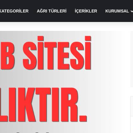
KATEGORILER
AĞRI TÜRLERI
İÇERIKLER
KURUMSAL