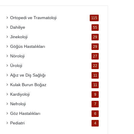
Ortopedi ve Travmatoloji
115
Dahiliye
55
Jinekoloji
29
Göğüs Hastalıkları
29
Nöroloji
27
Üroloji
22
Ağız ve Diş Sağlığı
11
Kulak Burun Boğaz
11
Kardiyoloji
9
Nefroloji
7
Göz Hastalıkları
6
Pediatri
4