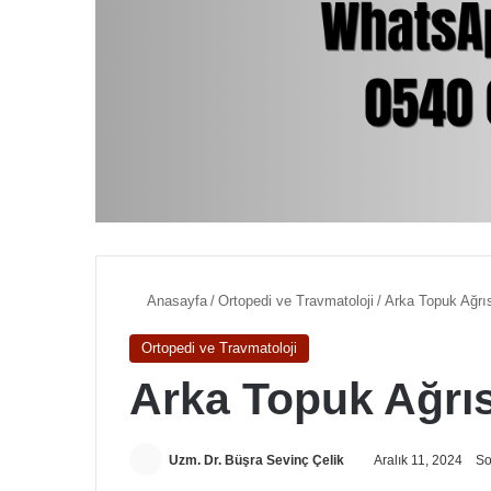
Anasayfa
/
Ortopedi ve Travmatoloji
/
Arka Topuk Ağrı
Ortopedi ve Travmatoloji
Arka Topuk Ağrıs
Uzm. Dr. Büşra Sevinç Çelik
Aralık 11, 2024
So