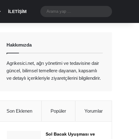
Dış görünümü değiştir
Arama
İLETIŞIM
yap
...
Hakkımızda
Agrikesici.net, ağrı yönetimi ve tedavisine dair
güncel, bilimsel temellere dayanan, kapsamlı
ve detaylı içerikleriyle ziyaretçilerini bilgilendirir.
Son Eklenen
Popüler
Yorumlar
Sol Bacak Uyuşması ve