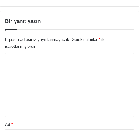
Bir yanıt yazın
E-posta adresiniz yayınlanmayacak.
Gerekli alanlar
*
ile
işaretlenmişlerdir
Y
o
r
u
m
*
Ad
*