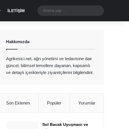
Dış görünümü değiştir
Arama
İLETIŞIM
yap
...
Hakkımızda
Agrikesici.net, ağrı yönetimi ve tedavisine dair
güncel, bilimsel temellere dayanan, kapsamlı
ve detaylı içerikleriyle ziyaretçilerini bilgilendirir.
Son Eklenen
Popüler
Yorumlar
Sol Bacak Uyuşması ve