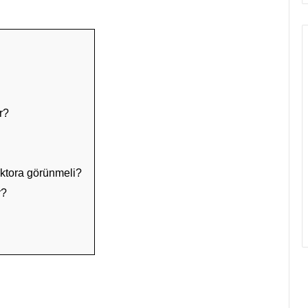
r?
oktora görünmeli?
r?