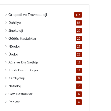
Ortopedi ve Travmatoloji
115
Dahiliye
55
Jinekoloji
29
Göğüs Hastalıkları
29
Nöroloji
27
Üroloji
22
Ağız ve Diş Sağlığı
11
Kulak Burun Boğaz
11
Kardiyoloji
9
Nefroloji
7
Göz Hastalıkları
6
Pediatri
4