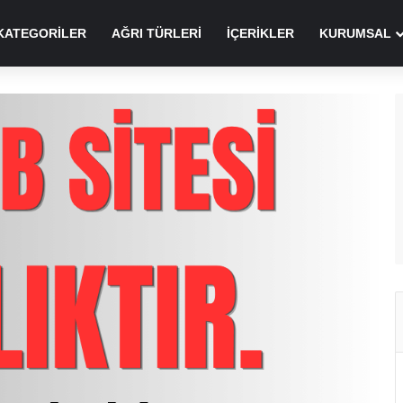
KATEGORILER
AĞRI TÜRLERI
İÇERIKLER
KURUMSAL