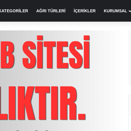
KATEGORILER
AĞRI TÜRLERI
İÇERIKLER
KURUMSAL