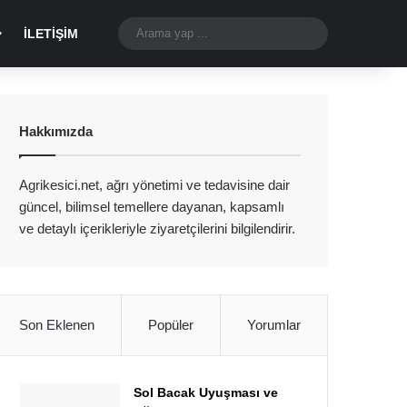
Dış görünümü değiştir
Arama
İLETIŞIM
yap
...
Hakkımızda
Agrikesici.net, ağrı yönetimi ve tedavisine dair
güncel, bilimsel temellere dayanan, kapsamlı
ve detaylı içerikleriyle ziyaretçilerini bilgilendirir.
Son Eklenen
Popüler
Yorumlar
Sol Bacak Uyuşması ve