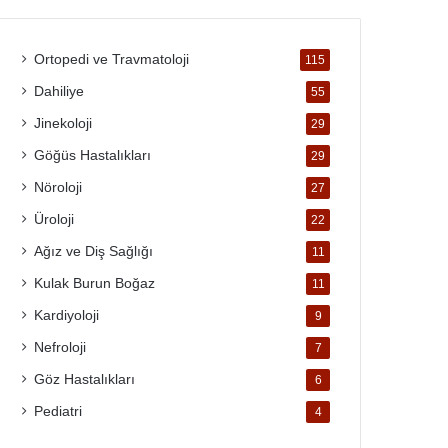
Ortopedi ve Travmatoloji
115
Dahiliye
55
Jinekoloji
29
Göğüs Hastalıkları
29
Nöroloji
27
Üroloji
22
Ağız ve Diş Sağlığı
11
Kulak Burun Boğaz
11
Kardiyoloji
9
Nefroloji
7
Göz Hastalıkları
6
Pediatri
4