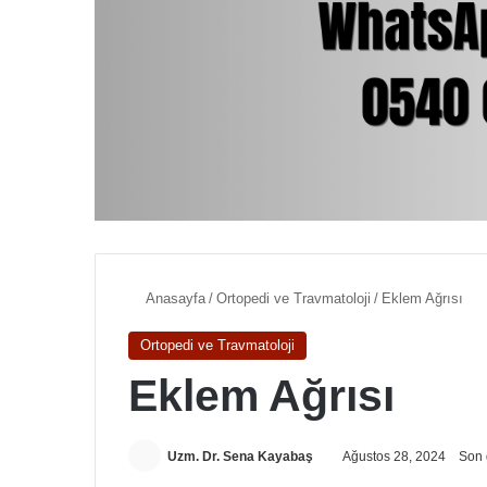
Anasayfa
/
Ortopedi ve Travmatoloji
/
Eklem Ağrısı
Ortopedi ve Travmatoloji
Eklem Ağrısı
Uzm. Dr. Sena Kayabaş
Ağustos 28, 2024
Son 