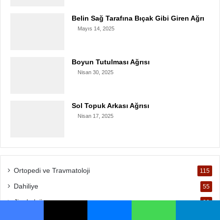
Belin Sağ Tarafına Bıçak Gibi Giren Ağrı
Mayıs 14, 2025
Boyun Tutulması Ağrısı
Nisan 30, 2025
Sol Topuk Arkası Ağrısı
Nisan 17, 2025
Ortopedi ve Travmatoloji
115
Dahiliye
55
Jinekoloji
29
Göğüs Hastalıkları
29
Facebook
X
Messenger
WhatsApp
Telegram