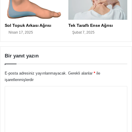
Sol Topuk Arkası Ağrısı
Tek Taraflı Ense Ağrısı
Nisan 17, 2025
Şubat 7, 2025
Bir yanıt yazın
E-posta adresiniz yayınlanmayacak.
Gerekli alanlar
*
ile
işaretlenmişlerdir
Y
o
r
u
m