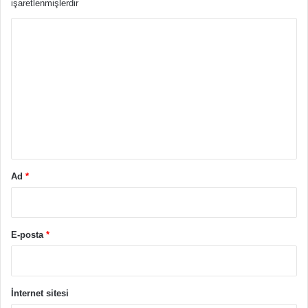
işaretlenmişlerdir
Y
o
r
u
m
*
Ad
*
E-posta
*
İnternet sitesi