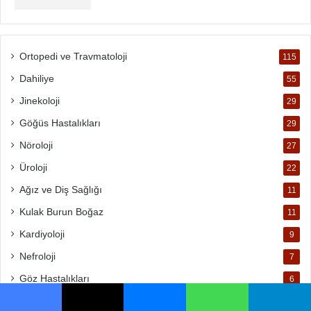
Ortopedi ve Travmatoloji
115
Dahiliye
55
Jinekoloji
29
Göğüs Hastalıkları
29
Nöroloji
27
Üroloji
22
Ağız ve Diş Sağlığı
11
Kulak Burun Boğaz
11
Kardiyoloji
9
Nefroloji
7
Göz Hastalıkları
6
Pediatri
4
Facebook
X
Messenger
WhatsApp
Telegram