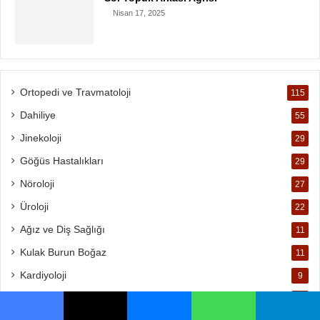
Nisan 17, 2025
Ortopedi ve Travmatoloji
115
Dahiliye
55
Jinekoloji
29
Göğüs Hastalıkları
29
Nöroloji
27
Üroloji
22
Ağız ve Diş Sağlığı
11
Kulak Burun Boğaz
11
Kardiyoloji
9
Nefroloji
7
Facebook
X
Messenger
WhatsApp
Telegram