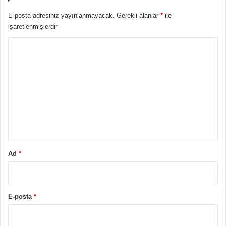
E-posta adresiniz yayınlanmayacak.
Gerekli alanlar
*
ile
işaretlenmişlerdir
Y
o
r
u
m
*
Ad
*
E-posta
*