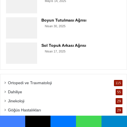
Mayıs 14, 2025
Boyun Tutulması Ağrısı
Nisan 30, 2025
Sol Topuk Arkası Ağrısı
Nisan 17, 2025
Ortopedi ve Travmatoloji
115
Dahiliye
55
Jinekoloji
29
Göğüs Hastalıkları
29
Nöroloji
27
Facebook
X
Messenger
WhatsApp
Telegram