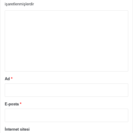
işaretlenmişlerdir
Y
o
r
u
m
*
Ad
*
E-posta
*
İnternet sitesi