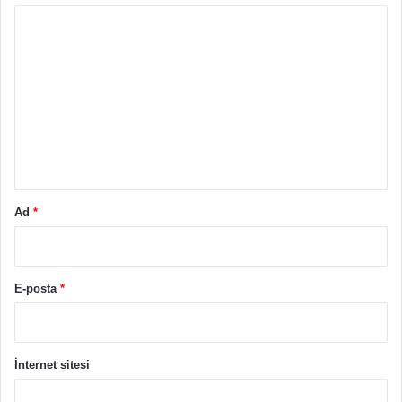
Y
o
r
u
m
*
Ad
*
E-posta
*
İnternet sitesi