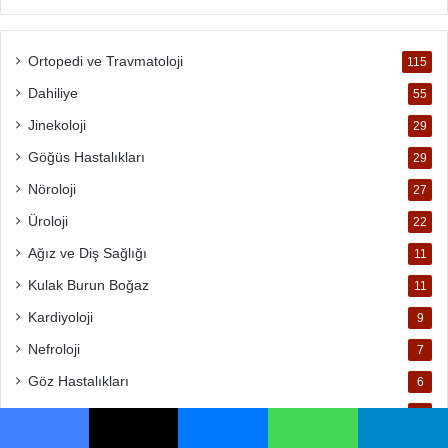
Ortopedi ve Travmatoloji
115
Dahiliye
55
Jinekoloji
29
Göğüs Hastalıkları
29
Nöroloji
27
Üroloji
22
Ağız ve Diş Sağlığı
11
Kulak Burun Boğaz
11
Kardiyoloji
9
Nefroloji
7
Göz Hastalıkları
6
Pediatri
4
Facebook
X
Messenger
WhatsApp
Telegram